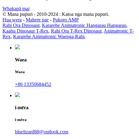
Whakapā mai
© Mana pupuri - 2010-2024 : Katoa nga mana pupuri.
Hua wera
-
Mahere pae
-
Pukoro AMP
Rahi Ora Dinosaur
,
Kararehe Animatronic Hangarau Hangarau
,
Kaahu Dinosaur T-Rex
,
Rahi Ora T-Rex Dinosaur
,
Animatronic T-
Rex
,
Kararehe Animatronic Waenga-Rahi
,
Waea
Waea
+86 13350684452
ī-mēra
ī-mēra
bluelizard88@outlook.com