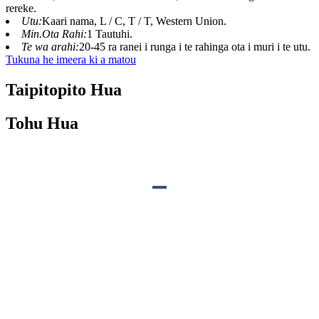
rereke.
Utu:
Kaari nama, L / C, T / T, Western Union.
Min.Ota Rahi:
1 Tautuhi.
Te wa arahi:
20-45 ra ranei i runga i te rahinga ota i muri i te utu.
Tukuna he imeera ki a matou
Taipitopito Hua
Tohu Hua
WHAKAMAHI HUA
Oro:
Te haruru me te tangi manawa.
Nga nekehanga:
1. Ka tuwhera te waha ka kati ka tukutahi me
te oro.
2. Ka kimo nga kanohi.