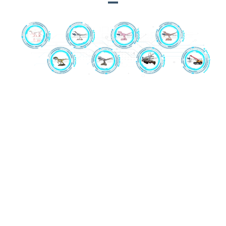
1. Pouaka mana: I whakawhanakehia motuhake te pouaka
whakahaere tuawha-whakatupuranga.
2. Tāpare Miihini: He kowiri tira me nga motika paraihe
kua whakamahia hei hanga mokoweri mo nga tau maha.
Ka whakamatauhia te anga miihini o ia mokoweri mo te iti
rawa o te 24 haora i mua i te tiimata o te mahi
whakatauira.
3. Whakatauira: Ko te pahuka i te kiato teitei e whakarite
ana i te ahua me te ahua o te tauira o te kounga teitei.
4. Whakairo: Neke atu i te 10 tau te wheako o nga tohunga