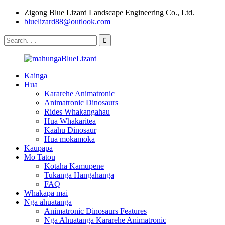
Zigong Blue Lizard Landscape Engineering Co., Ltd.
bluelizard88@outlook.com
Kainga
Hua
Kararehe Animatronic
Animatronic Dinosaurs
Rides Whakangahau
Hua Whakaritea
Kaahu Dinosaur
Hua mokamoka
Kaupapa
Mo Tatou
Kōtaha Kamupene
Tukanga Hangahanga
FAQ
Whakapā mai
Ngā āhuatanga
Animatronic Dinosaurs Features
Nga Ahuatanga Kararehe Animatronic