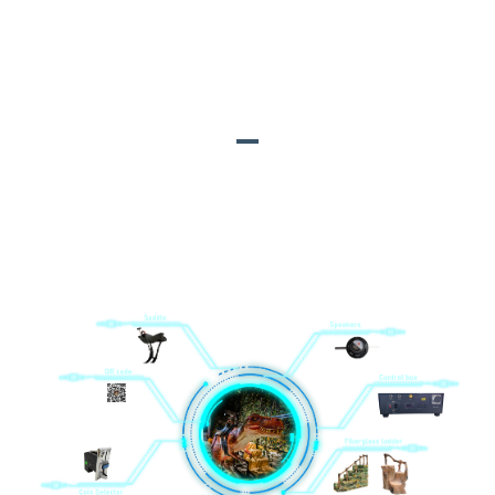
9.On-site Tāuta: Ka tukuna e matou nga miihini ki te
waahi o te kaihoko ki te whakauru i nga mokoweri.
NGĀ MAUTANGA
1. Fiberglass toka horihori; 2. Kai-korero; 3. Mana
mamao; 4. Nohona; 5. Pouaka mana; 6. arawhata
kaata; 7. Kaiwhiringa moni; 8. QR code