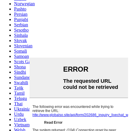
Norwegian
Pashto
Persian
Punjabi
Serbian
Sesotho
Sinhala
Slovak
Slovenian
Somali
Samoan
Scots Gaelic
Shona
Sindhi
Sundanese
Swahili
Tajik
Tamil
Telugu
Thai
Ukrainian
Urdu
Uzbek
Vietnamese
Welsh