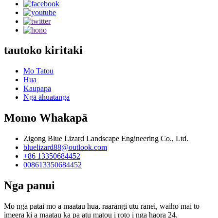
tautoko kiritaki
Mo Tatou
Hua
Kaupapa
Ngā āhuatanga
Momo Whakapā
Zigong Blue Lizard Landscape Engineering Co., Ltd.
bluelizard88@outlook.com
+86 13350684452
008613350684452
Nga panui
Mo nga patai mo a maatau hua, raarangi utu ranei, waiho mai to
imeera ki a maatau ka pa atu matou i roto i nga haora 24.