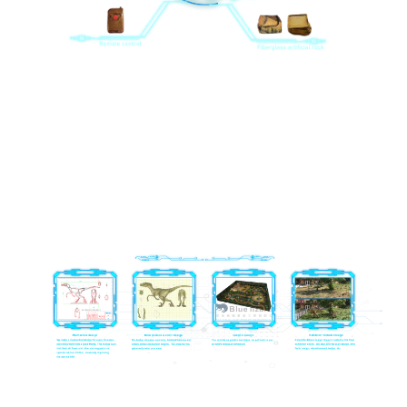
PS: Kia pai ake ai te ahua o te tahora hua, ka taea ano e
matou te whakarato i etahi atu hua tautoko, penei i te
karekau, nga taiapa iti, nga tipu tipu, te kakahu papamuri,
nga huinga rama LED me nga arawhata o nga ahua rereke.