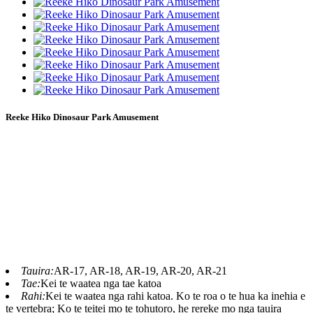
Reeke Hiko Dinosaur Park Amusement
Rides Amusement Dinosaur Electric, Amusement Dinosaur
Ride Parasaurolophus,, Amusement Dinosaur Ride,
Amusement Dinosaur Ride, Amusement Dinosaur Ride,
Ride mokoweri, Blue Lizard he kaihanga ngaio mo nga
kakahu mokoweri, whakapakoko muka me nga hua papa
kaupapa, Kua awhinahia e matou te kaihoko ki te whakaoti
i nga papa tekau.
Tauira:
AR-17, AR-18, AR-19, AR-20, AR-21
Tae:
Kei te waatea nga tae katoa
Rahi:
Kei te waatea nga rahi katoa. Ko te roa o te hua ka inehia e
te vertebra; Ko te teitei mo te tohutoro, he rereke mo nga tauira